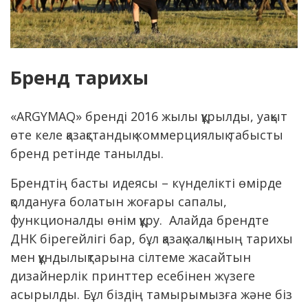
Бренд тарихы
«ARGYMAQ» бренді 2016 жылы құрылды, уақыт
өте келе қазақстандық коммерциялық табысты
бренд ретінде танылды.
Брендтің басты идеясы – күнделікті өмірде
қолдануға болатын жоғары сапалы,
функционалды өнім құру. Алайда брендте
ДНК бірегейлігі бар, бұл қазақ халқының тарихы
мен құндылықтарына сілтеме жасайтын
дизайнерлік принттер есебінен жүзеге
асырылды. Бұл біздің тамырымызға және біз