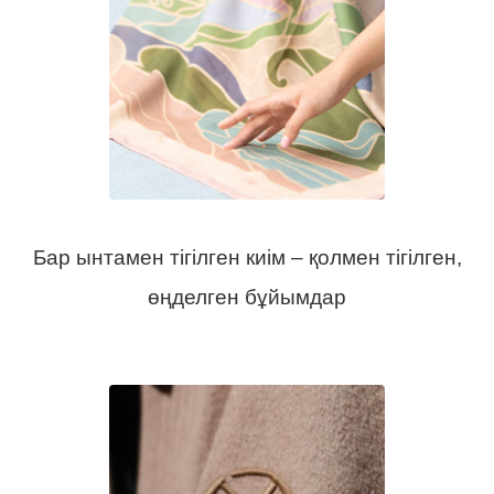
Бар ынтамен тігілген киім – қолмен тігілген,
өңделген бұйымдар