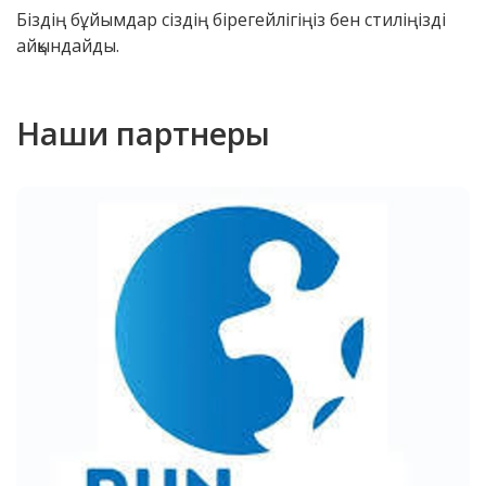
Біздің бұйымдар сіздің бірегейлігіңіз бен стиліңізді
айқындайды.
Наши партнеры