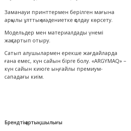
Заманауи принттермен берілген мағына
арқылы ұлттық мәдениетке қолдау көрсету.
Модельдер мен материалдады үнемі
жақсартып отыру.
Сатып алушылармен ерекше жағдайларда
ғана емес, күн сайын бірге болу. «ARGYMAQ» –
күн сайын киюге ыңғайлы премиум-
сападағы киім.
Брендтің артықшылығы