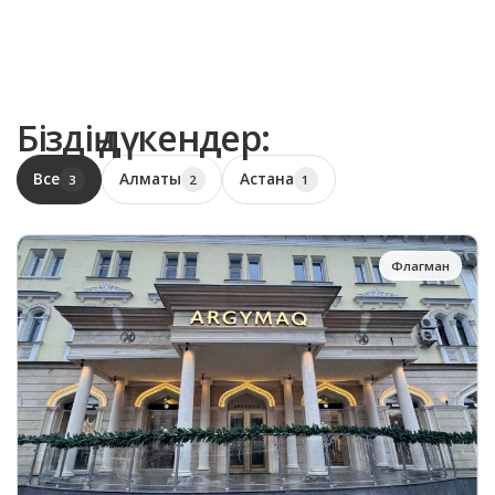
Біздің дүкендер:
Все
Алматы
Астана
3
2
1
Флагман