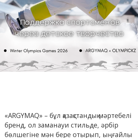
«ARGYMAQ» – бұл қазақстандық мәртебелі
бренд, ол заманауи стильде, әрбір
бөлшегіне мән бере отырып, ыңғайлы