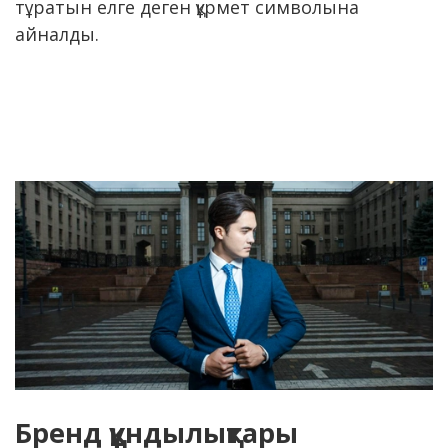
тұратын елге деген құрмет символына
айналды.
Бренд құндылықтары