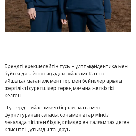
Брендті ерекшелейтін тұсы – ұлттық айдентика мен
бұйым дизайнының әдемі үйлесімі. Қатты
айшықталмаған элементтер мен бейнелер арқылы
жергілікті суретшілер терең мағына жеткізгісі
келген.
Түстердің үйлесіммен берілуі, мата мен
фурнитураның сапасы, сонымен қатар мінсіз
лекалада тігілген біздің киімдер ең талғампаз деген
клиенттің ұтымды таңдауы.