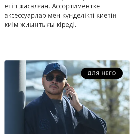
етіп жасалған. Ассортиментке
аксессуарлар мен күнделікті киетін
киім жиынтығы кіреді.