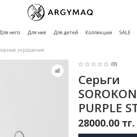
Для него
Для неё
Для детей
Коллекции
SALE
ирные украшения
(0)
Серьги
SOROKON
PURPLE S
28000.00 тг.