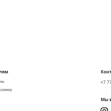
лям
Кон
ны
+7 7
 размер
Мы в