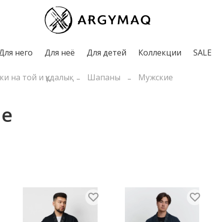
Для него
Для неё
Для детей
Коллекции
SALE
и на той и құдалық
Шапаны
Мужские
е