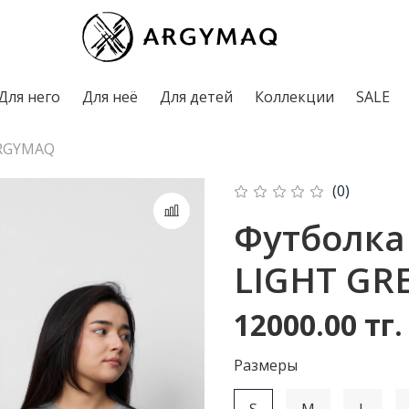
Для него
Для неё
Для детей
Коллекции
SALE
RGYMAQ
(0)
Футболка
LIGHT GR
12000.00 тг.
Рaзмеры
S
M
L