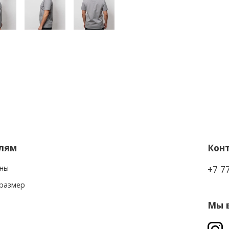
лям
Кон
ны
+7 7
 размер
Мы в