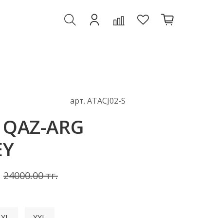
арт.
ATACJ02-S
 QAZ-ARG
EY
24000.00 тг.
XL
XXL