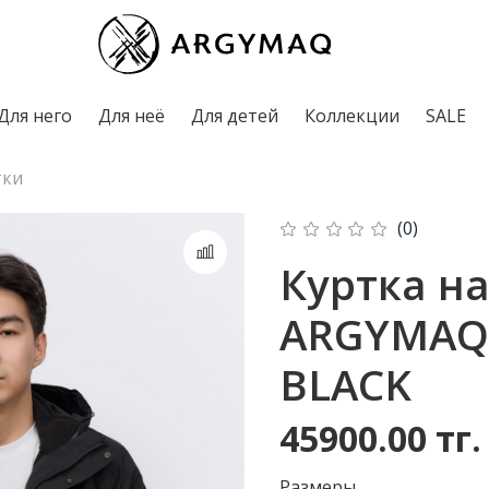
Для него
Для неё
Для детей
Коллекции
SALE
тки
(0)
Куртка н
ARGYMAQ
BLACK
45900.00 тг.
Рaзмеры