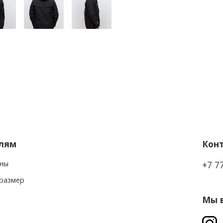
лям
Кон
ны
+7 7
 размер
Мы в