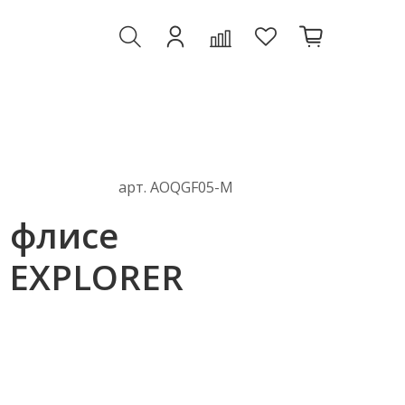
арт.
AOQGF05-M
а флисе
 EXPLORER