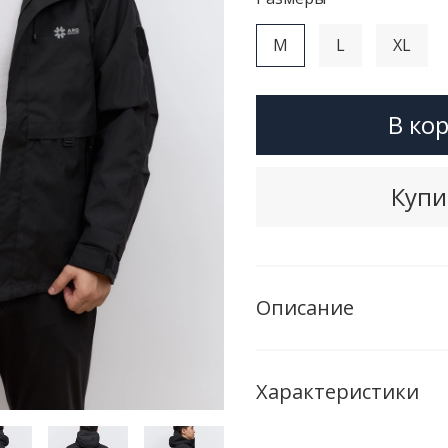
M
L
XL
В ко
Купи
Описание
Характеристики